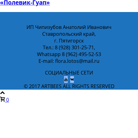
«Полевик-Гуап»
ИП Чипизубов Анатолий Иванович
Ставропольский край,
г. Пятигорск
Тел.: 8 (928) 301-25-71,
Whatsapp 8 (962) 495-52-53
E-mail: flora.lotos@mail.ru
СОЦИАЛЬНЫЕ СЕТИ
© 2017 ARTBEES ALL RIGHTS RESERVED
0