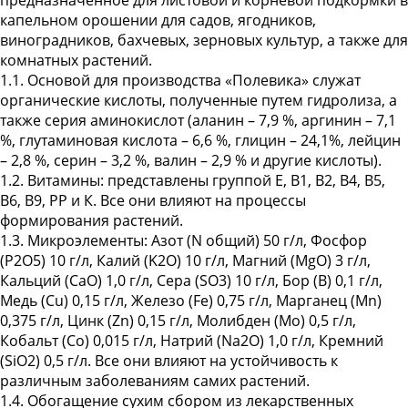
капельном орошении для садов, ягодников,
виноградников, бахчевых, зерновых культур, а также для
комнатных растений.
1.1. Основой для производства «Полевика» служат
органические кислоты, полученные путем гидролиза, а
также серия аминокислот (аланин – 7,9 %, аргинин – 7,1
%, глутаминовая кислота – 6,6 %, глицин – 24,1%, лейцин
– 2,8 %, серин – 3,2 %, валин – 2,9 % и другие кислоты).
1.2. Витамины: представлены группой Е, В1, В2, В4, В5,
В6, В9, РР и К. Все они влияют на процессы
формирования растений.
1.3. Микроэлементы: Азот (N общий) 50 г/л, Фосфор
(P2O5) 10 г/л, Калий (K2O) 10 г/л, Магний (MgO) 3 г/л,
Кальций (CaO) 1,0 г/л, Сера (SO3) 10 г/л, Бор (B) 0,1 г/л,
Медь (Cu) 0,15 г/л, Железо (Fe) 0,75 г/л, Марганец (Mn)
0,375 г/л, Цинк (Zn) 0,15 г/л, Молибден (Mo) 0,5 г/л,
Кобальт (Co) 0,015 г/л, Натрий (Na2O) 1,0 г/л, Кремний
(SiO2) 0,5 г/л. Все они влияют на устойчивость к
различным заболеваниям самих растений.
1.4. Обогащение сухим сбором из лекарственных