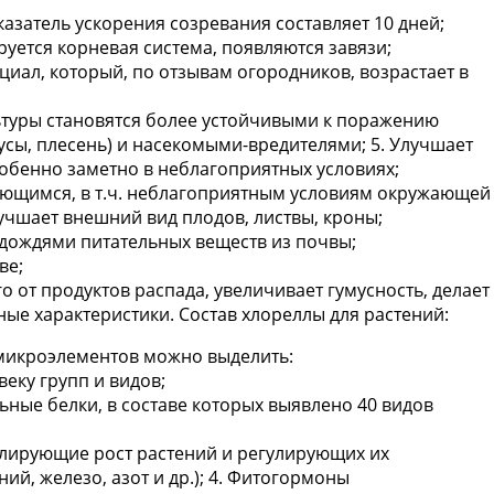
казатель ускорения созревания составляет 10 дней;
руется корневая система, появляются завязи;
иал, который, по отзывам огородников, возрастает в
ьтуры становятся более устойчивыми к поражению
ы, плесень) и насекомыми-вредителями; 5. Улучшает
обенно заметно в неблагоприятных условиях;
яющимся, в т.ч. неблагоприятным условиям окружающей
учшает внешний вид плодов, листвы, кроны;
дождями питательных веществ из почвы;
ве;
о от продуктов распада, увеличивает гумусность, делает
ые характеристики. Состав хлореллы для растений:
 микроэлементов можно выделить:
веку групп и видов;
ьные белки, в составе которых выявлено 40 видов
улирующие рост растений и регулирующих их
ий, железо, азот и др.); 4. Фитогормоны