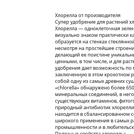
Хлорелла от производителя
Супер удобрение для растений х
Хлорелла — одноклеточная зелен
визуально знаком практически к
образуется на стенках стеклянной
несмотря на простейшее строени
делающий ее поистине уникальны
ценными, в том числе, и для рас
удобрения дает возможность по
заключенную в этом крохотном р
собой одну из самых древних сущ
«chlorella» обнаружено более 6
минеральных соединений, в него
существующих витаминов, фитог
природный антибиотик хлореллин
находится в сбалансированном с
широкого применения в самых раз
промышленности и в любительск
Полезные свойства хлореллы: