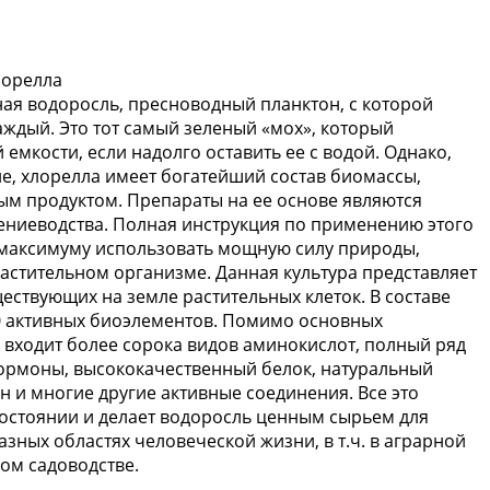
лорелла
ая водоросль, пресноводный планктон, с которой
аждый. Это тот самый зеленый «мох», который
 емкости, если надолго оставить ее с водой. Однако,
е, хлорелла имеет богатейший состав биомассы,
м продуктом. Препараты на ее основе являются
тениеводства. Полная инструкция по применению этого
 максимуму использовать мощную силу природы,
астительном организме. Данная культура представляет
ествующих на земле растительных клеток. В составе
50 активных биоэлементов. Помимо основных
 входит более сорока видов аминокислот, полный ряд
ормоны, высококачественный белок, натуральный
 и многие другие активные соединения. Все это
остоянии и делает водоросль ценным сырьем для
ных областях человеческой жизни, в т.ч. в аграрной
ом садоводстве.